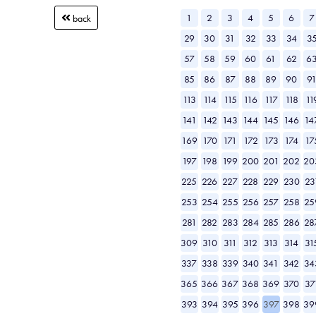
1
2
3
4
5
6
7
back
29
30
31
32
33
34
3
57
58
59
60
61
62
6
85
86
87
88
89
90
9
113
114
115
116
117
118
11
141
142
143
144
145
146
14
169
170
171
172
173
174
17
197
198
199
200
201
202
20
225
226
227
228
229
230
23
253
254
255
256
257
258
25
281
282
283
284
285
286
28
309
310
311
312
313
314
31
337
338
339
340
341
342
34
365
366
367
368
369
370
37
393
394
395
396
397
398
39