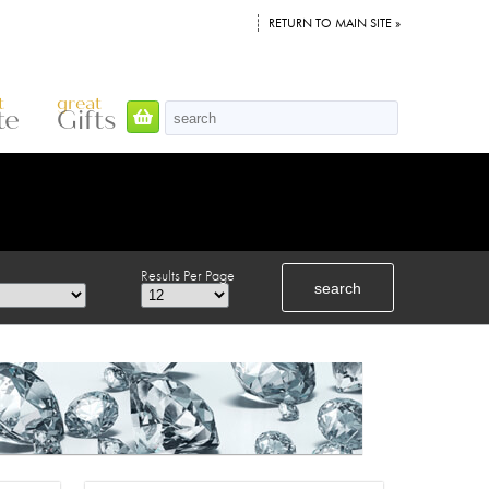
RETURN TO MAIN SITE »
t
great
te
Gifts
Results Per Page
search