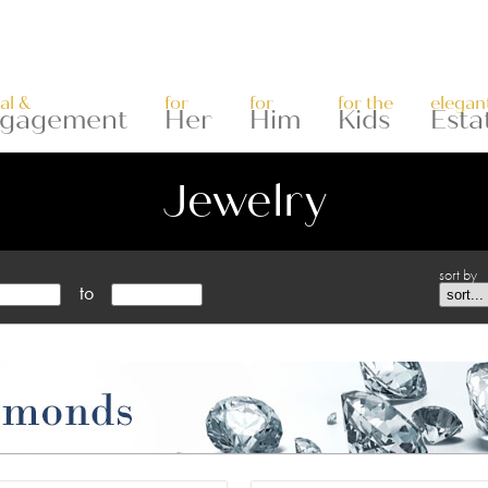
al &
for
for
for the
elegan
gagement
Her
Him
Kids
Esta
Jewelry
sort by
to