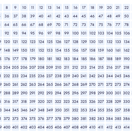
8
9
10
11
12
13
14
15
16
17
18
19
20
21
22
5
36
37
38
39
40
41
42
43
44
45
46
47
48
49
50
3
64
65
66
67
68
69
70
71
72
73
74
75
76
77
78
1
92
93
94
95
96
97
98
99
100
101
102
103
104
105
106
9
120
121
122
123
124
125
126
127
128
129
130
131
132
133
134
7
148
149
150
151
152
153
154
155
156
157
158
159
160
161
162
5
176
177
178
179
180
181
182
183
184
185
186
187
188
189
190
3
204
205
206
207
208
209
210
211
212
213
214
215
216
217
218
1
232
233
234
235
236
237
238
239
240
241
242
243
244
245
246
9
260
261
262
263
264
265
266
267
268
269
270
271
272
273
274
7
288
289
290
291
292
293
294
295
296
297
298
299
300
301
302
5
316
317
318
319
320
321
322
323
324
325
326
327
328
329
330
3
344
345
346
347
348
349
350
351
352
353
354
355
356
357
358
1
372
373
374
375
376
377
378
379
380
381
382
383
384
385
386
9
400
401
402
403
404
405
406
407
408
409
410
411
412
413
414