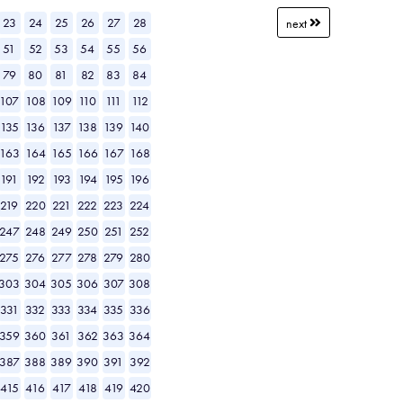
23
24
25
26
27
28
next
51
52
53
54
55
56
79
80
81
82
83
84
107
108
109
110
111
112
135
136
137
138
139
140
163
164
165
166
167
168
191
192
193
194
195
196
219
220
221
222
223
224
247
248
249
250
251
252
275
276
277
278
279
280
303
304
305
306
307
308
331
332
333
334
335
336
359
360
361
362
363
364
387
388
389
390
391
392
415
416
417
418
419
420