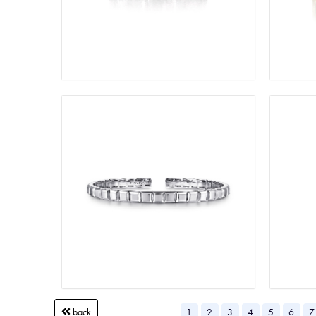
1
2
3
4
5
6
7
back