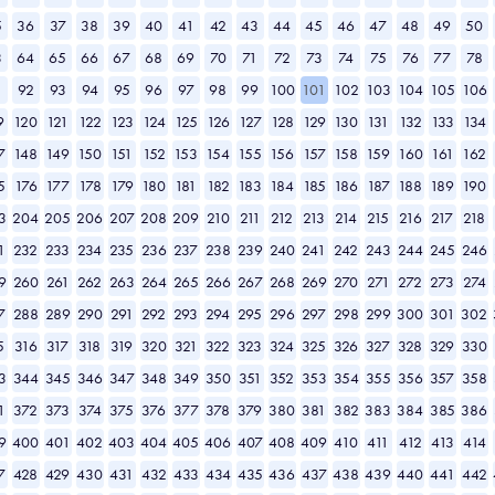
5
36
37
38
39
40
41
42
43
44
45
46
47
48
49
50
3
64
65
66
67
68
69
70
71
72
73
74
75
76
77
78
1
92
93
94
95
96
97
98
99
100
101
102
103
104
105
106
9
120
121
122
123
124
125
126
127
128
129
130
131
132
133
134
7
148
149
150
151
152
153
154
155
156
157
158
159
160
161
162
5
176
177
178
179
180
181
182
183
184
185
186
187
188
189
190
3
204
205
206
207
208
209
210
211
212
213
214
215
216
217
218
1
232
233
234
235
236
237
238
239
240
241
242
243
244
245
246
9
260
261
262
263
264
265
266
267
268
269
270
271
272
273
274
7
288
289
290
291
292
293
294
295
296
297
298
299
300
301
302
5
316
317
318
319
320
321
322
323
324
325
326
327
328
329
330
3
344
345
346
347
348
349
350
351
352
353
354
355
356
357
358
1
372
373
374
375
376
377
378
379
380
381
382
383
384
385
386
9
400
401
402
403
404
405
406
407
408
409
410
411
412
413
414
7
428
429
430
431
432
433
434
435
436
437
438
439
440
441
442