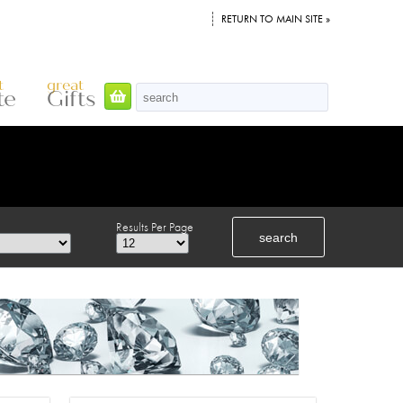
RETURN TO MAIN SITE »
t
great
te
Gifts
Results Per Page
search