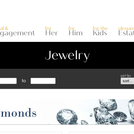
al &
for
for
for the
elegan
gagement
Her
Him
Kids
Esta
Jewelry
sort by
to