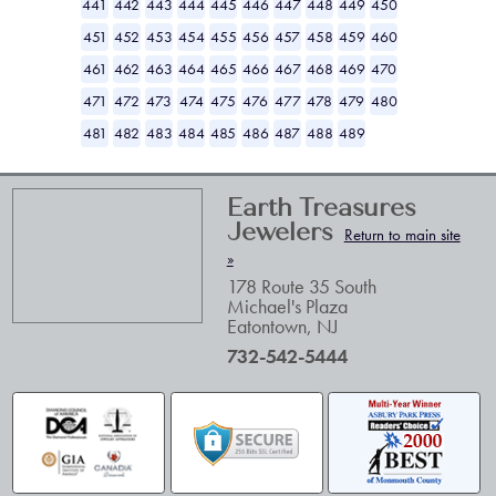
441
442
443
444
445
446
447
448
449
450
451
452
453
454
455
456
457
458
459
460
461
462
463
464
465
466
467
468
469
470
471
472
473
474
475
476
477
478
479
480
481
482
483
484
485
486
487
488
489
Earth Treasures
Jewelers
Return to main site
»
178 Route 35 South
Michael's Plaza
Eatontown
,
NJ
732-542-5444