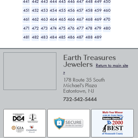
441
442
443
444
445
446
447
448
449
450
451
452
453
454
455
456
457
458
459
460
461
462
463
464
465
466
467
468
469
470
471
472
473
474
475
476
477
478
479
480
481
482
483
484
485
486
487
488
489
Earth Treasures
Jewelers
Return to main site
»
178 Route 35 South
Michael's Plaza
Eatontown
,
NJ
732-542-5444