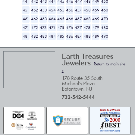
441
442
443
444
445
446
447
448
449
450
451
452
453
454
455
456
457
458
459
460
461
462
463
464
465
466
467
468
469
470
471
472
473
474
475
476
477
478
479
480
481
482
483
484
485
486
487
488
489
490
Earth Treasures
Jewelers
Return to main site
»
178 Route 35 South
Michael's Plaza
Eatontown
,
NJ
732-542-5444