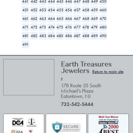
441
442
443
444
445
446
447
448
449
450
451
452
453
454
455
456
457
458
459
460
461
462
463
464
465
466
467
468
469
470
471
472
473
474
475
476
477
478
479
480
481
482
483
484
485
486
487
488
489
490
491
Earth Treasures
Jewelers
Return to main site
»
178 Route 35 South
Michael's Plaza
Eatontown
,
NJ
732-542-5444