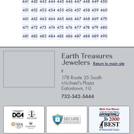
441
442
443
444
445
446
447
448
449
450
451
452
453
454
455
456
457
458
459
460
461
462
463
464
465
466
467
468
469
470
471
472
473
474
475
476
477
478
479
480
481
482
483
484
485
486
487
488
489
490
Earth Treasures
Jewelers
Return to main site
»
178 Route 35 South
Michael's Plaza
Eatontown
,
NJ
732-542-5444