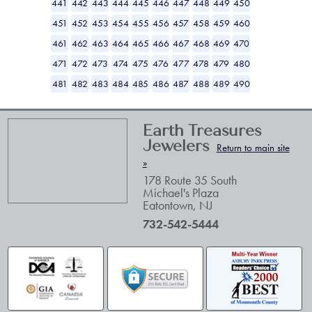
441
442
443
444
445
446
447
448
449
450
451
452
453
454
455
456
457
458
459
460
461
462
463
464
465
466
467
468
469
470
471
472
473
474
475
476
477
478
479
480
481
482
483
484
485
486
487
488
489
490
Earth Treasures
Jewelers
Return to main site
»
178 Route 35 South
Michael's Plaza
Eatontown
,
NJ
732-542-5444