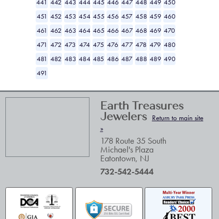
441
442
443
444
445
446
447
448
449
450
451
452
453
454
455
456
457
458
459
460
461
462
463
464
465
466
467
468
469
470
471
472
473
474
475
476
477
478
479
480
481
482
483
484
485
486
487
488
489
490
491
Earth Treasures
Jewelers
Return to main site
»
178 Route 35 South
Michael's Plaza
Eatontown
,
NJ
732-542-5444