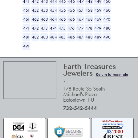
441
442
443
444
445
446
447
448
449
450
451
452
453
454
455
456
457
458
459
460
461
462
463
464
465
466
467
468
469
470
471
472
473
474
475
476
477
478
479
480
481
482
483
484
485
486
487
488
489
490
491
Earth Treasures
Jewelers
Return to main site
»
178 Route 35 South
Michael's Plaza
Eatontown
,
NJ
732-542-5444