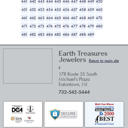
441
442
443
444
445
446
447
448
449
450
451
452
453
454
455
456
457
458
459
460
461
462
463
464
465
466
467
468
469
470
471
472
473
474
475
476
477
478
479
480
481
482
483
484
485
486
487
488
489
Earth Treasures
Jewelers
Return to main site
»
178 Route 35 South
Michael's Plaza
Eatontown
,
NJ
732-542-5444